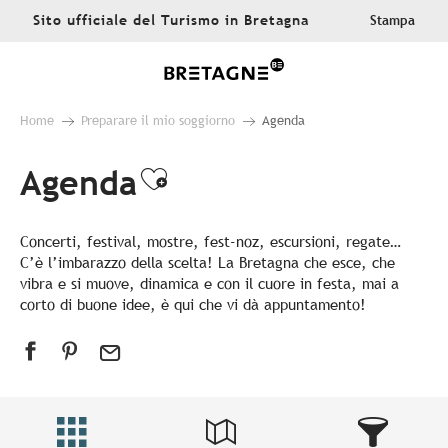
Aller
Sito ufficiale del Turismo in Bretagna
Stampa
au
contenu
principal
Home
Preparare il mio soggiorno
Agenda
Agenda
Ajouter aux favoris
Concerti, festival, mostre, fest-noz, escursioni, regate…
C’è l’imbarazzo della scelta! La Bretagna che esce, che
vibra e si muove, dinamica e con il cuore in festa, mai a
corto di buone idee, è qui che vi dà appuntamento!