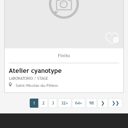
Finito
Atelier cyanotype
LABORATORIO / STAGE
Saint-Nicolas-du-Pélem
1
2
3
32+
64+
98
❯
❯❯