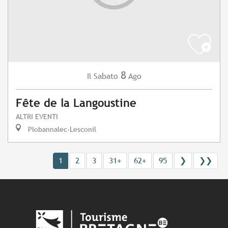
8
Sabato
Ago
Il
Fête de la Langoustine
ALTRI EVENTI
Plobannalec-Lesconil
1
2
3
31+
62+
95
❯
❯❯