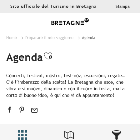
Aller
Sito ufficiale del Turismo in Bretagna
Stampa
au
contenu
principal
Home
Preparare il mio soggiorno
Agenda
Agenda
Ajouter aux favoris
Concerti, festival, mostre, fest-noz, escursioni, regate…
C’è l’imbarazzo della scelta! La Bretagna che esce, che
vibra e si muove, dinamica e con il cuore in festa, mai a
corto di buone idee, è qui che vi dà appuntamento!