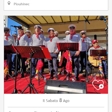
Plouhinec
8
Sabato
Ago
Il