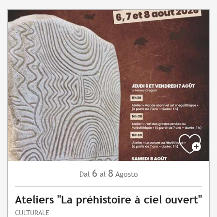
6
8
Agosto
Dal
al
Ateliers "La préhistoire à ciel ouvert"
CULTURALE