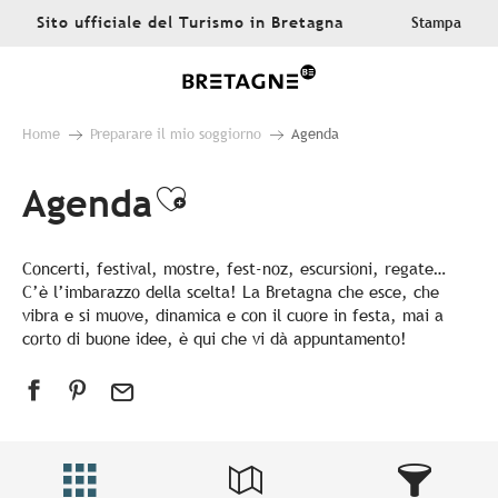
Aller
Sito ufficiale del Turismo in Bretagna
Stampa
au
contenu
principal
Home
Preparare il mio soggiorno
Agenda
Agenda
Ajouter aux favoris
Concerti, festival, mostre, fest-noz, escursioni, regate…
C’è l’imbarazzo della scelta! La Bretagna che esce, che
vibra e si muove, dinamica e con il cuore in festa, mai a
corto di buone idee, è qui che vi dà appuntamento!