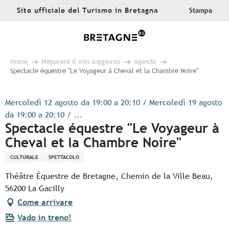
Aller
Sito ufficiale del Turismo in Bretagna
Stampa
au
contenu
principal
Home
Preparare il mio soggiorno
Agenda
Spectacle équestre "Le Voyageur à Cheval et la Chambre Noire"
Mercoledì 12 agosto da 19:00 a 20:10 / Mercoledì 19 agosto
da 19:00 a 20:10 / ...
Spectacle équestre "Le Voyageur à
Cheval et la Chambre Noire"
CULTURALE
SPETTACOLO
Théâtre Équestre de Bretagne, Chemin de la Ville Beau,
56200 La Gacilly
Come arrivare
Vado in treno!