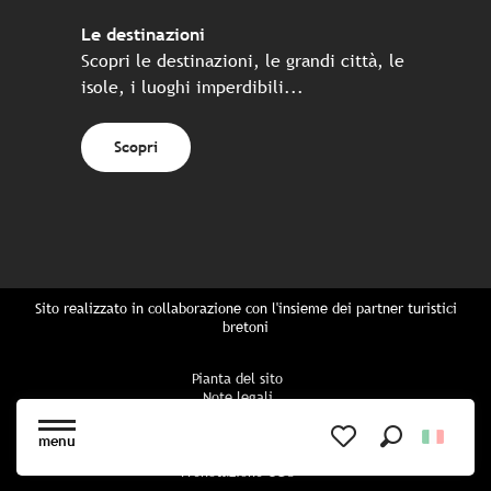
Le destinazioni
Scopri le destinazioni, le grandi città, le
isole, i luoghi imperdibili...
Scopri
Sito realizzato in collaborazione con l'insieme dei partner turistici
bretoni
Pianta del sito
Note legali
Politica di riservatezza
Politica sui cookie
menu
Impostazioni dei cookie
Ricerca
Voir les favoris
Prenotazione CGU