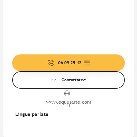
06 09 25 42
▒▒
Contattateci
www.equusarte.com
Lingue parlate
Lingue parlate