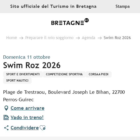
Aller
Sito ufficiale del Turismo in Bretagna
Stampa
au
contenu
principal
Home
Preparare il mio soggiorno
Agenda
Swim Roz 2026
Domenica 11 ottobre
Swim Roz 2026
SPORT E DIVERTIMENTI
COMPETIZIONE SPORTIVA
CORSA A PIEDI
SPORT NAUTICI
Plage de Trestraou, Boulevard Joseph Le Bihan, 22700
Perros-Guirec
Come arrivare
Vado in treno!
Ajouter aux favoris
Condividere