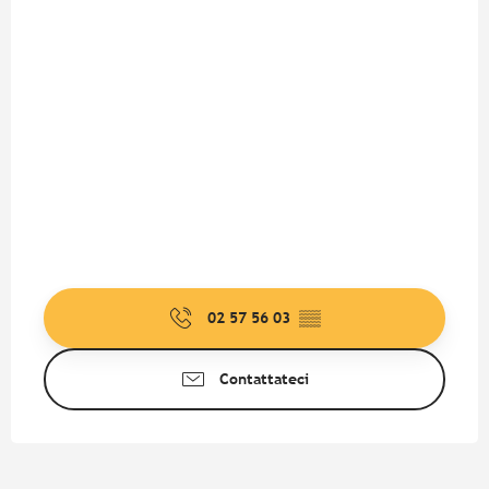
02 57 56 03
▒▒
Contattateci