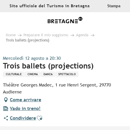
Aller
Sito ufficiale del Turismo in Bretagna
Stampa
au
contenu
principal
Home
Preparare il mio soggiorno
Agenda
Trois ballets (projections)
Mercoledì 12 agosto a 20:30
Trois ballets (projections)
CULTURALE
CINEMA
DANZA
SPETTACOLO
Théâtre Georges Madec, 1 rue Henri Sergent, 29770
Audierne
Come arrivare
Vado in treno!
Ajouter aux favoris
Condividere