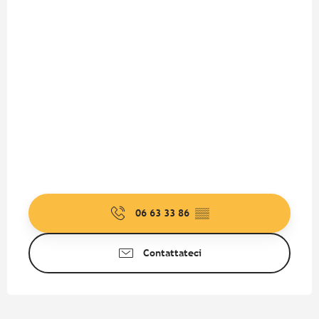
06 63 33 86
▒▒
Contattateci