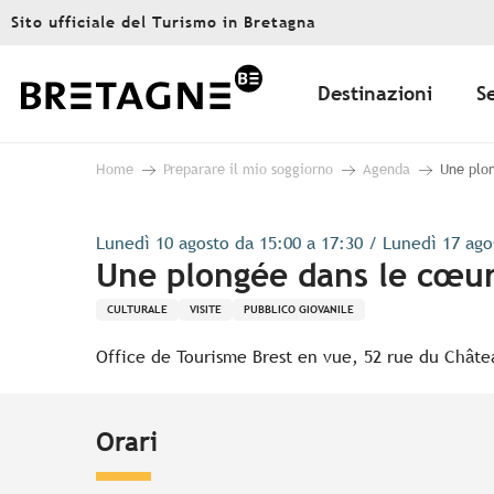
Aller
Sito ufficiale del Turismo in Bretagna
au
contenu
principal
Destinazioni
S
Home
Preparare il mio soggiorno
Agenda
Une plon
Lunedì 10 agosto da 15:00 a 17:30 / Lunedì 17 agos
Une plongée dans le cœur 
CULTURALE
VISITE
PUBBLICO GIOVANILE
Office de Tourisme Brest en vue, 52 rue du Châte
Orari