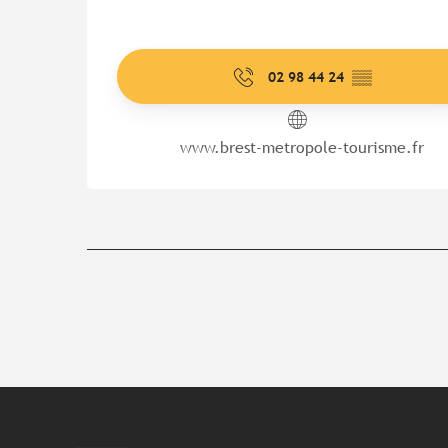
02 98 44 24
▒▒
www.brest-metropole-tourisme.fr