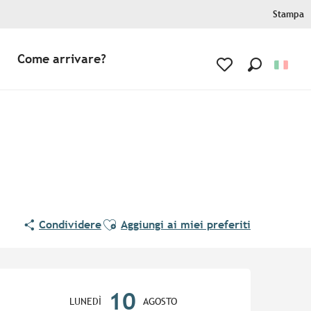
Stampa
Come arrivare?
Ricerca
Voir les favoris
Ajouter aux favoris
Condividere
Aggiungi ai miei preferiti
Orari e contatti
10
LUNEDÌ
AGOSTO