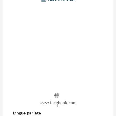
www.facebook.com
Lingue parlate
Lingue parlate