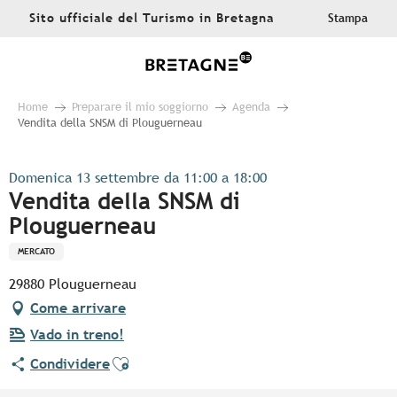
Aller
Sito ufficiale del Turismo in Bretagna
Stampa
au
contenu
principal
Home
Preparare il mio soggiorno
Agenda
Vendita della SNSM di Plouguerneau
Domenica 13 settembre da 11:00 a 18:00
Vendita della SNSM di
Plouguerneau
MERCATO
29880 Plouguerneau
Come arrivare
Vado in treno!
Ajouter aux favoris
Condividere