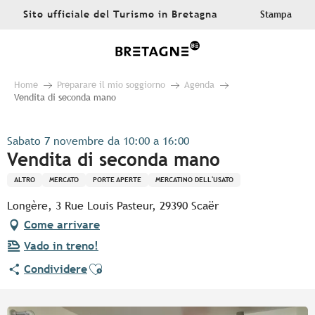
Aller
Sito ufficiale del Turismo in Bretagna
Stampa
au
contenu
principal
Home
Preparare il mio soggiorno
Agenda
Vendita di seconda mano
Sabato 7 novembre da 10:00 a 16:00
Vendita di seconda mano
ALTRO
MERCATO
PORTE APERTE
MERCATINO DELL'USATO
Longère, 3 Rue Louis Pasteur, 29390 Scaër
Come arrivare
Vado in treno!
Ajouter aux favoris
Condividere