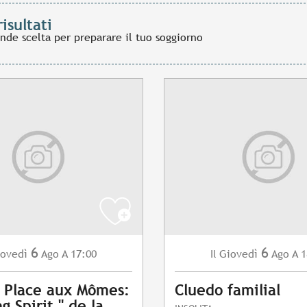
risultati
ande scelta per preparare il tuo soggiorno
6
6
ovedì
Ago
A 17:00
Giovedì
Ago
A 1
Il
l Place aux Mômes:
Cluedo familial
g Spirit " de la