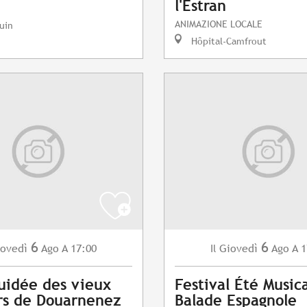
l'Estran
ANIMAZIONE LOCALE
uin
Hôpital-Camfrout
6
6
ovedì
Ago
A 17:00
Giovedì
Ago
A 1
Il
guidée des vieux
Festival Été Musica
rs de Douarnenez
Balade Espagnole