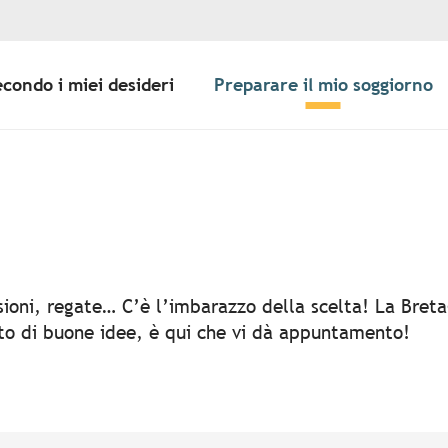
econdo i miei desideri
Preparare il mio soggiorno
er aux favoris
rsioni, regate… C’è l’imbarazzo della scelta! La Bret
rto di buone idee, è qui che vi dà appuntamento!