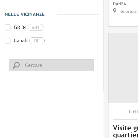
DANZA
Guerlesq
NELLE VICINANZE
GR 34
641
Canali
184
Gi
Il
Visite 
quartie