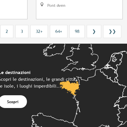
Pont-Aven
2
3
32+
64+
98
❯
❯❯
Le destinazioni
Scopri le destinazioni, le grandi città,
le isole, i luoghi imperdibili...
Scopri