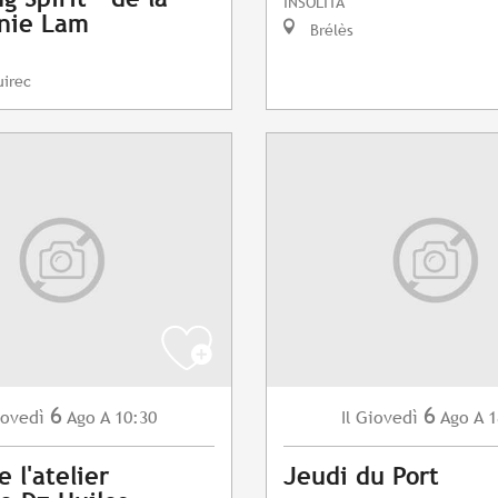
INSOLITA
nie Lam
Brélès
uirec
6
6
ovedì
Ago
A 10:30
Giovedì
Ago
A 1
Il
e l'atelier
Jeudi du Port