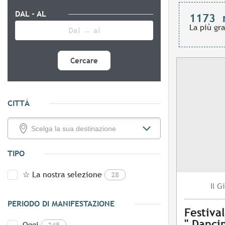
DAL - AL
1173
La più gr
Cercare
CITTÀ
TIPO
☆ La nostra selezione
28
Gi
Il
PERIODO DI MANIFESTAZIONE
Festiva
" Dancin
Oggi
245