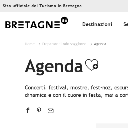
Aller
Sito ufficiale del Turismo in Bretagna
au
contenu
principal
Destinazioni
S
Home
Preparare il mio soggiorno
Agenda
Agenda
Ajout
Concerti, festival, mostre, fest-noz, escu
dinamica e con il cuore in festa, mai a co