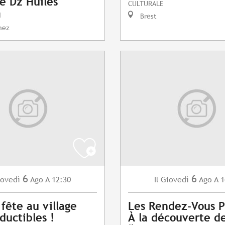
e Dz Huiles
CULTURALE
I
Brest
nez
6
6
ovedì
Ago
A 12:30
Giovedì
Ago
A 1
Il
 fête au village
Les Rendez-Vous P
ductibles !
À la découverte d