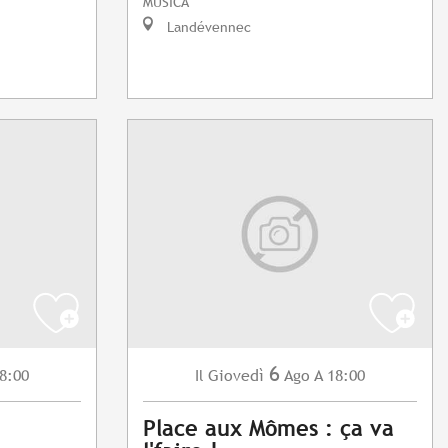
MUSICA
Landévennec
6
8:00
Giovedì
Ago
A 18:00
Il
Place aux Mômes : ça va