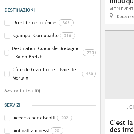
boutiqu
ALTRI EVENT
DESTINAZIONI
Douarne
Brest terres océanes
303
Quimper Cornouaille
256
Destination Coeur de Bretagne
220
- Kalon Breizh
Côte de Granit rose - Baie de
160
Morlaix
Mostra tutto (10)
SERVIZI
Gi
Il
Accesso per disabili
202
C’est la
des irré
Animali ammessi
20