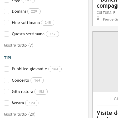
compag
Domani
229
CULTURALE
Perros-G
Fine settimana
245
Questa settimana
357
Mostra tutto (7)
TIPI
Pubblico giovanile
164
Concerto
164
Gita natura
158
Gi
Il
Mostra
124
Visite d
Mostra tutto (20)