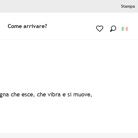
Stampa
Come arrivare?
Ricerca
Voir les favoris
agna che esce, che vibra e si muove,