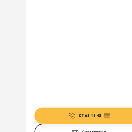
07 63 11 48
▒▒
Contattateci