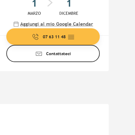
1
1
MARZO
DICEMBRE
Aggiungi al mio Google Calendar
07 63 11 48
▒▒
Contattateci