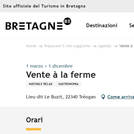
Aller
Sito ufficiale del Turismo in Bretagna
au
contenu
principal
Destinazioni
S
Home
Preparare il mio soggiorno
Agenda
Vente à 
1 marzo > 1 dicembre
Vente à la ferme
NATURA E RELAX
GASTRONOMIA
Lieu-dit Le Buzit, 22340 Tréogan
Come arriv
Orari