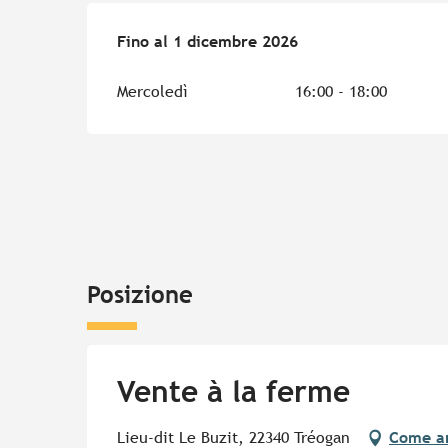
Dal
Fino al
1 marzo 2026
1 dicembre 2026
al
1 dicembre 2026
Mercoledì
16:00 - 18:00
Posizione
Vente à la ferme
Lieu-dit Le Buzit, 22340 Tréogan
Come ar