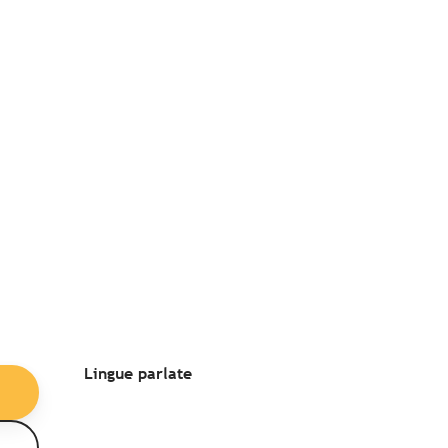
Lingue parlate
Lingue parlate