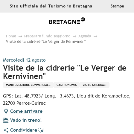
Aller
Sito ufficiale del Turismo in Bretagna
Stampa
au
contenu
principal
Home
Preparare il mio soggiorno
Agenda
Visite de la cidrerie "Le Verger de Kernivinen"
Mercoledì 12 agosto
Visite de la cidrerie "Le Verger de
Kernivinen"
MANIFESTAZIONE COMMERCIALE
GASTRONOMIA
VISITE AZIENDALI
GPS: Lat. 48,7923/ Long. -3,4673, Lieu dit de Kerambellec,
22700 Perros-Guirec
Come arrivare
Vado in treno!
Ajouter aux favoris
Condividere