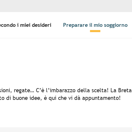
econdo i miei desideri
Preparare il mio soggiorno
er aux favoris
rsioni, regate… C’è l’imbarazzo della scelta! La Bret
rto di buone idee, è qui che vi dà appuntamento!