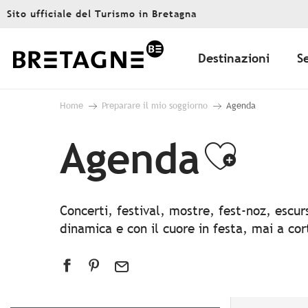
Aller
Sito ufficiale del Turismo in Bretagna
au
contenu
principal
Destinazioni
S
Home
Preparare il mio soggiorno
Agenda
Agenda
Ajout
Concerti, festival, mostre, fest-noz, escu
dinamica e con il cuore in festa, mai a co