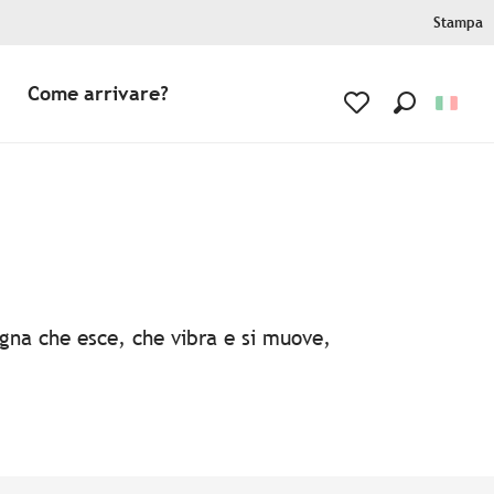
Stampa
Come arrivare?
Ricerca
Voir les favoris
agna che esce, che vibra e si muove,