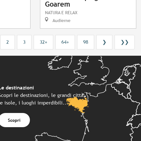
Goarem
NATURA E RELAX
Audierne
2
3
32+
64+
98
❯
❯❯
Le destinazioni
Scopri le destinazioni, le grandi città,
le isole, i luoghi imperdibili...
Scopri