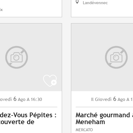
Landévennec
ix
6
6
ovedì
Ago
A 16:30
Giovedì
Ago
A 1
Il
dez-Vous Pépites :
Marché gourmand 
couverte de
Meneham
MERCATO