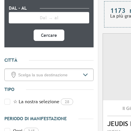
DAL - AL
1173
La più gr
Cercare
CITTÀ
TIPO
☆ La nostra selezione
28
Gi
Il
PERIODO DI MANIFESTAZIONE
JEUDIS
Oggi
245