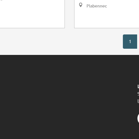
Plabennec
1