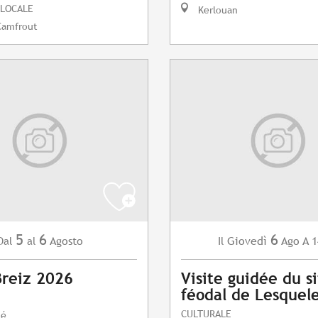
 LOCALE
Kerlouan
Camfrout
5
6
6
Agosto
Giovedì
Ago
A 1
Dal
al
Il
Breiz 2026
Visite guidée du s
féodal de Lesquel
CULTURALE
lé