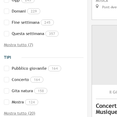
MUSICA
Pont-Ave
Domani
229
Fine settimana
245
Questa settimana
357
Mostra tutto (7)
TIPI
Pubblico giovanile
164
Concerto
164
Gita natura
158
Gi
Il
Mostra
124
Concert
Musique
Mostra tutto (20)