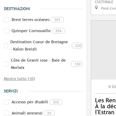
CULTURALE
Pont-Cro
DESTINAZIONI
Brest terres océanes
303
Quimper Cornouaille
256
Destination Coeur de Bretagne
220
- Kalon Breizh
Côte de Granit rose - Baie de
160
Morlaix
Mostra tutto (10)
Gi
Il
SERVIZI
Les Ren
Accesso per disabili
202
À la dé
l'Estran
Animali ammessi
20