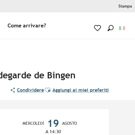
Stampa
Come arrivare?
Ricerca
Voir les favoris
ldegarde de Bingen
Ajouter aux favoris
Condividere
Aggiungi ai miei preferiti
Orari e contatti
19
MERCOLEDÌ
AGOSTO
A 14:30