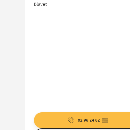
Blavet
02 96 24 82
▒▒