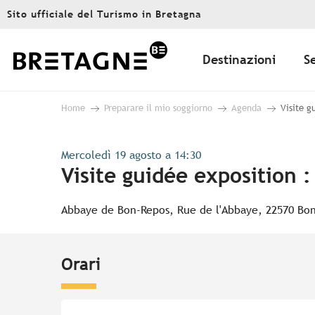
Aller
Sito ufficiale del Turismo in Bretagna
au
contenu
principal
Destinazioni
S
Home
Preparare il mio soggiorno
Agenda
Visite g
Mercoledì 19 agosto a 14:30
Visite guidée exposition 
Abbaye de Bon-Repos, Rue de l'Abbaye, 22570 Bon
Orari