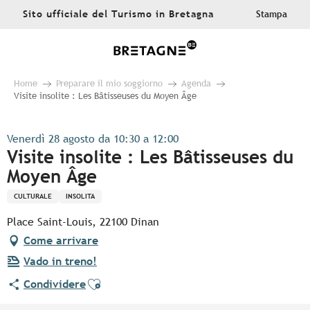
Aller
Sito ufficiale del Turismo in Bretagna
Stampa
au
contenu
principal
Home
Preparare il mio soggiorno
Agenda
Visite insolite : Les Bâtisseuses du Moyen Âge
Venerdì 28 agosto da 10:30 a 12:00
Visite insolite : Les Bâtisseuses du
Moyen Âge
CULTURALE
INSOLITA
Place Saint-Louis, 22100 Dinan
Come arrivare
Vado in treno!
Ajouter aux favoris
Condividere