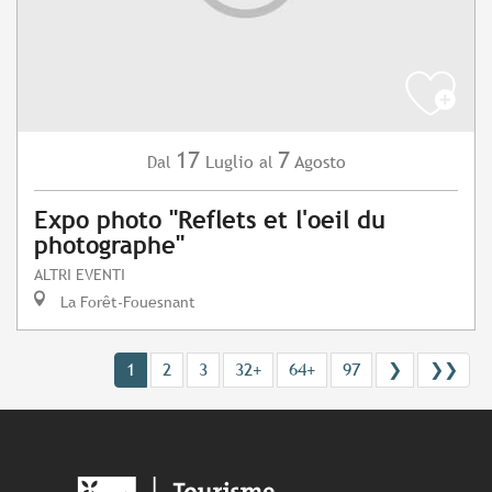
17
7
Luglio
Agosto
Dal
al
Expo photo "Reflets et l'oeil du
photographe"
ALTRI EVENTI
La Forêt-Fouesnant
1
2
3
32+
64+
97
❯
❯❯