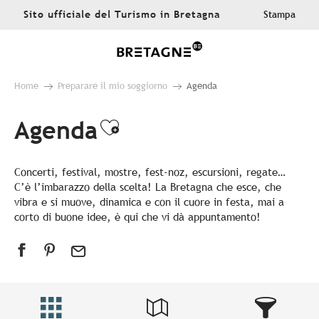
Aller
Sito ufficiale del Turismo in Bretagna
Stampa
au
contenu
principal
Home
Preparare il mio soggiorno
Agenda
Agenda
Ajouter aux favoris
Concerti, festival, mostre, fest-noz, escursioni, regate…
C’è l’imbarazzo della scelta! La Bretagna che esce, che
vibra e si muove, dinamica e con il cuore in festa, mai a
corto di buone idee, è qui che vi dà appuntamento!