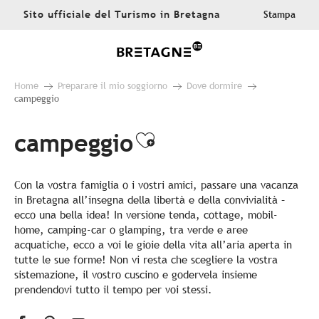
Aller
Sito ufficiale del Turismo in Bretagna
Stampa
au
contenu
principal
Home
Preparare il mio soggiorno
Dove dormire
campeggio
campeggio
Ajouter aux favo
Con la vostra famiglia o i vostri amici, passare una vacanza
in Bretagna all’insegna della libertà e della convivialità –
ecco una bella idea! In versione tenda, cottage, mobil-
home, camping-car o glamping, tra verde e aree
acquatiche, ecco a voi le gioie della vita all’aria aperta in
tutte le sue forme! Non vi resta che scegliere la vostra
sistemazione, il vostro cuscino e godervela insieme
prendendovi tutto il tempo per voi stessi.