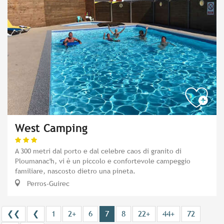
West Camping
A 300 metri dal porto e dal celebre caos di granito di
Ploumanac'h, vi è un piccolo e confortevole campeggio
familiare, nascosto dietro una pineta.
Perros-Guirec
❮❮
❮
1
2+
6
7
8
22+
44+
72