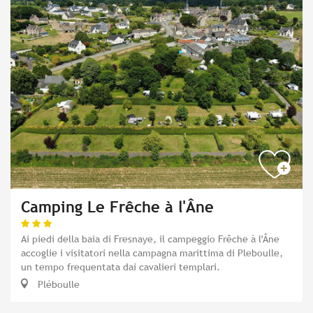
Camping Le Frêche à l'Âne
Ai piedi della baia di Fresnaye, il campeggio Frêche à l'Âne
accoglie i visitatori nella campagna marittima di Pleboulle,
un tempo frequentata dai cavalieri templari.
Pléboulle