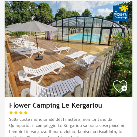
Flower Camping Le Kergariou
Sulla costa meridionale del Finistère, non lontano da
Quimperlé, il campeggio Le Kergariou sa bene cosa piace ai
bambini in vacanza: il mare vicino, la piscina riscaldata, le