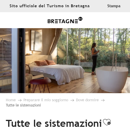
Aller
Sito ufficiale del Turismo in Bretagna
Stampa
au
contenu
principal
Home
Preparare il mio soggiorno
Dove dormire
Tutte le sistemazioni
Tutte le sistemazioni
Ajoute