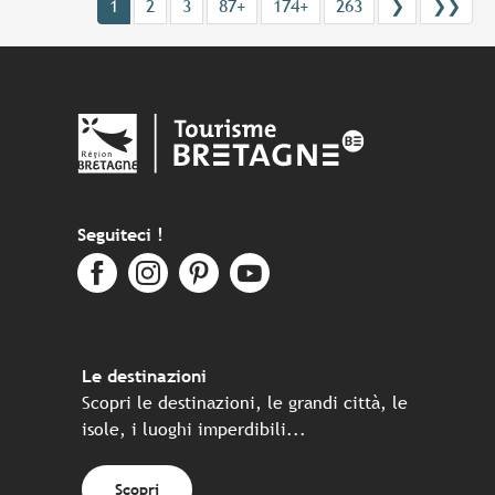
1
2
3
87+
174+
263
❯
❯❯
Seguiteci !
Le destinazioni
Scopri le destinazioni, le grandi città, le
isole, i luoghi imperdibili...
Scopri