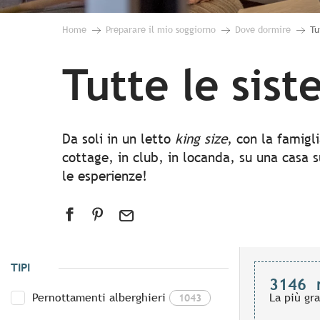
Home
Preparare il mio soggiorno
Dove dormire
Tu
Tutte le sis
Da soli in un letto
king size
, con la famigl
cottage, in club, in locanda, su una casa s
le esperienze!
TIPI
3146
Pernottamenti alberghieri
La più gr
1043