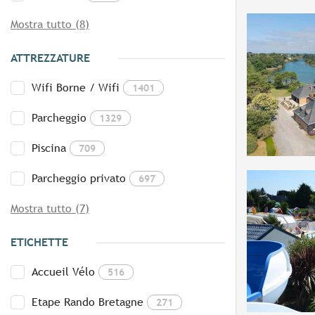
Mostra tutto (8)
ATTREZZATURE
Wifi Borne / Wifi
1401
Parcheggio
1329
Piscina
709
Parcheggio privato
697
Mostra tutto (7)
ETICHETTE
Accueil Vélo
516
Etape Rando Bretagne
271