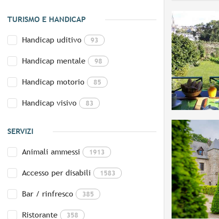
TURISMO E HANDICAP
Handicap uditivo
93
Handicap mentale
98
Handicap motorio
85
Handicap visivo
83
SERVIZI
Animali ammessi
1913
Accesso per disabili
1583
Bar / rinfresco
385
Ristorante
358