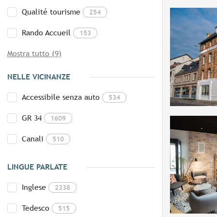
Qualité tourisme
254
Rando Accueil
153
Mostra tutto (9)
NELLE VICINANZE
Accessibile senza auto
534
GR 34
1609
Canali
510
LINGUE PARLATE
Inglese
2338
Tedesco
515