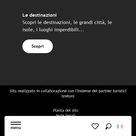
Le destinazioni
Scopri le destinazioni, le grandi città, le
isole, i luoghi imperdibili...
Scopri
Sito realizzato in collaborazione con l'insieme dei partner turistici
bretoni
Pianta del sito
Note legali
Politica di riservatezza
Politica sui cookie
menu
Impostazioni dei cookie
Ricerca
Voir les favoris