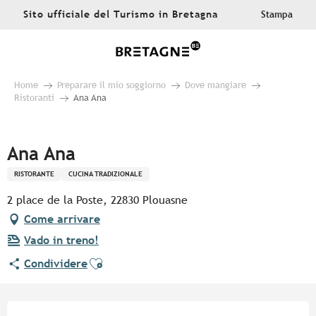
Aller
Sito ufficiale del Turismo in Bretagna
Stampa
au
contenu
principal
Home
Preparare il mio soggiorno
Dove mangiare
Ristoranti
Ana Ana
Pur Beurre
Ana Ana
RISTORANTE
CUCINA TRADIZIONALE
2 place de la Poste, 22830 Plouasne
Come arrivare
Vado in treno!
Ajouter aux favoris
Condividere
Orari e contatti