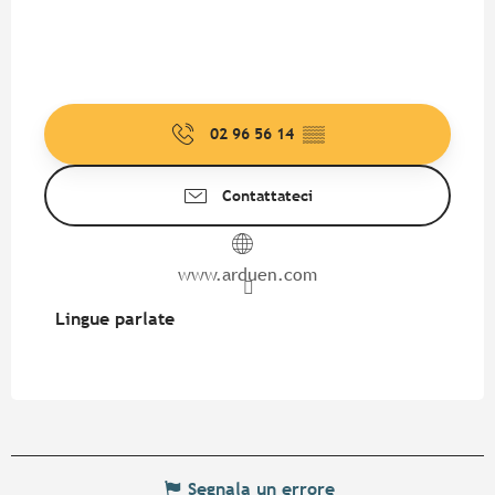
02 96 56 14
▒▒
Contattateci
www.arduen.com
Lingue parlate
Lingue parlate
Segnala un errore