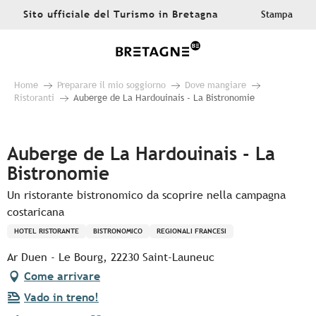
Aller
Sito ufficiale del Turismo in Bretagna
Stampa
au
contenu
principal
Home
Preparare il mio soggiorno
Dove mangiare
Ristoranti
Auberge de La Hardouinais - La Bistronomie
Pur Beurre
Auberge de La Hardouinais - La
Bistronomie
Un ristorante bistronomico da scoprire nella campagna
costaricana
HOTEL RISTORANTE
BISTRONOMICO
REGIONALI FRANCESI
Ar Duen - Le Bourg, 22230 Saint-Launeuc
Come arrivare
Vado in treno!
Ajouter aux favoris