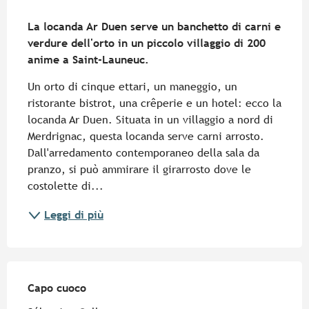
Descrizione
La locanda Ar Duen serve un banchetto di carni e 
verdure dell'orto in un piccolo villaggio di 200 
anime a Saint-Launeuc.
Un orto di cinque ettari, un maneggio, un 
ristorante bistrot, una crêperie e un hotel: ecco la 
locanda Ar Duen. Situata in un villaggio a nord di 
Merdrignac, questa locanda serve carni arrosto. 
Dall'arredamento contemporaneo della sala da 
pranzo, si può ammirare il girarrosto dove le 
costolette di...
Leggi di più
Capo cuoco
Capo cuoco