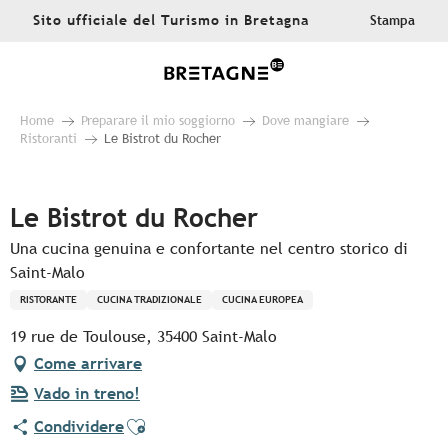
Aller
Sito ufficiale del Turismo in Bretagna
Stampa
au
contenu
principal
Home
Preparare il mio soggiorno
Dove mangiare
Ristoranti
Le Bistrot du Rocher
Pur Beurre
Le Bistrot du Rocher
Una cucina genuina e confortante nel centro storico di
Saint-Malo
RISTORANTE
CUCINA TRADIZIONALE
CUCINA EUROPEA
19 rue de Toulouse, 35400 Saint-Malo
Come arrivare
Vado in treno!
Ajouter aux favoris
Condividere