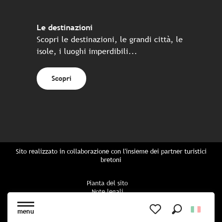
Le destinazioni
Scopri le destinazioni, le grandi città, le
isole, i luoghi imperdibili...
Scopri
Sito realizzato in collaborazione con l'insieme dei partner turistici
bretoni
Pianta del sito
Note legali
Politica di riservatezza
Politica sui cookie
menu
Impostazioni dei cookie
Ricerca
Voir les favoris