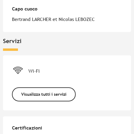
Capo cuoco
Capo cuoco
Bertrand LARCHER et Nicolas LEBOZEC
Servizi
Wi-Fi
Visualizza tutti i servizi
Offerte di prestazioni
Certificazioni
Certificazioni