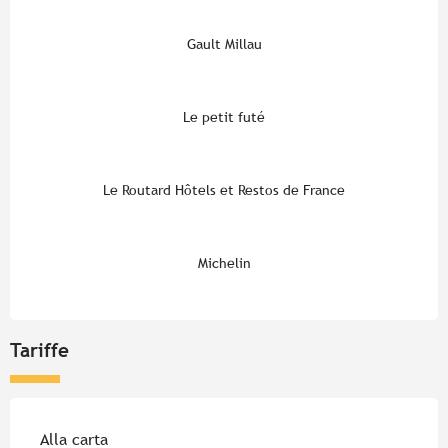
Gault Millau
Le petit futé
Le Routard Hôtels et Restos de France
Michelin
Tariffe
Tariffe 2026
Alla carta