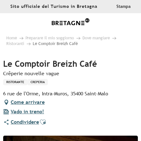
Aller
Sito ufficiale del Turismo in Bretagna
Stampa
au
contenu
principal
Home
Preparare il mio soggiorno
Dove mangiare
Ristoranti
Le Comptoir Breizh Café
Le Comptoir Breizh Café
Crêperie nouvelle vague
RISTORANTE
CREPERIA
6 rue de l'Orme, Intra-Muros, 35400 Saint-Malo
Come arrivare
Vado in treno!
Ajouter aux favoris
Condividere