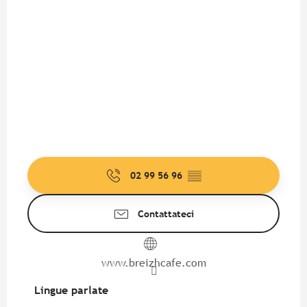
02 99 56 96
▒▒
Contattateci
www.breizhcafe.com
Lingue parlate
Lingue parlate