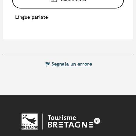
Lingue parlate
Lingue parlate
Segnala un errore