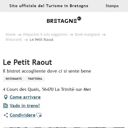
Aller
Sito ufficiale del Turismo in Bretagna
Stampa
au
contenu
principal
Home
Preparare il mio soggiorno
Dove mangiare
Ristoranti
Le Petit Raout
Pur Beurre
Le Petit Raout
Il bistrot accogliente dove ci si sente bene
RISTORANTE
TRATTORIA
4 Cours des Quais, 56470 La Trinité-sur-Mer
Come arrivare
Vado in treno!
Ajouter aux favoris
Condividere