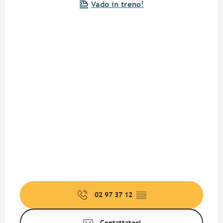
Vado in treno!
02 97 37 12
▒▒
Contattateci