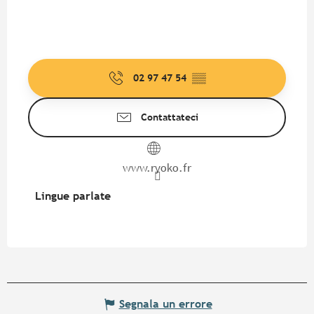
02 97 47 54
▒▒
Contattateci
www.ryoko.fr
Lingue parlate
Lingue parlate
Segnala un errore