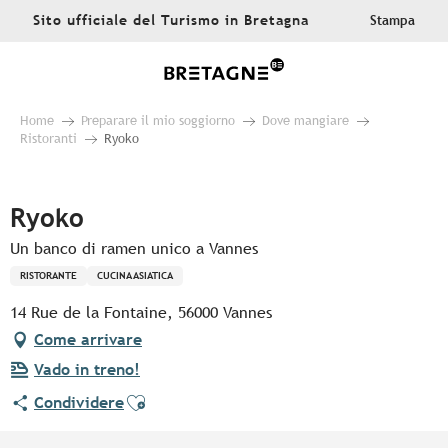
Aller
Sito ufficiale del Turismo in Bretagna
Stampa
au
contenu
principal
Home
Preparare il mio soggiorno
Dove mangiare
Ristoranti
Ryoko
Pur Beurre
Ryoko
Un banco di ramen unico a Vannes
RISTORANTE
CUCINA ASIATICA
14 Rue de la Fontaine, 56000 Vannes
Come arrivare
Vado in treno!
Ajouter aux favoris
Condividere