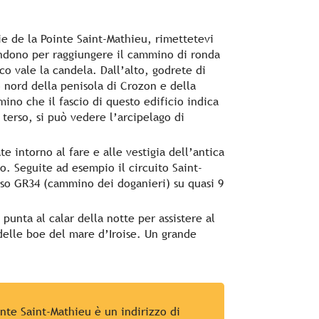
rie de la Pointe Saint-Mathieu, rimettetevi
endono per raggiungere il cammino di ronda
oco vale la candela. Dall’alto, godrete di
o nord della penisola di Crozon e della
mmino che il fascio di questo edificio indica
 terso, si può vedere l’arcipelago di
te intorno al fare e alle vestigia dell’antica
o. Seguite ad esempio il circuito Saint-
so GR34 (cammino dei doganieri) su quasi 9
punta al calar della notte per assistere al
 delle boe del mare d’Iroise. Un grande
inte Saint-Mathieu è un indirizzo di