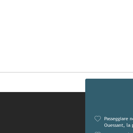
Passeggiare n
Ouessant, la 