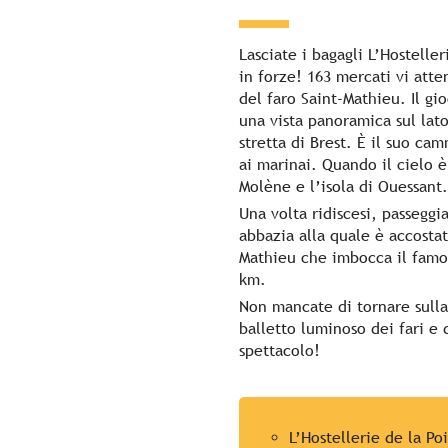
Lasciate i bagagli L’Hostelle
in forze! 163 mercati vi att
del faro Saint-Mathieu. Il gi
una vista panoramica sul lat
stretta di Brest. È il suo ca
ai marinai. Quando il cielo è
Molène e l’isola di Ouessant.
Una volta ridiscesi, passeggia
abbazia alla quale è accostat
Mathieu che imbocca il famo
km.
Non mancate di tornare sulla 
balletto luminoso dei fari e
spettacolo!
L’Hostellerie de la Po