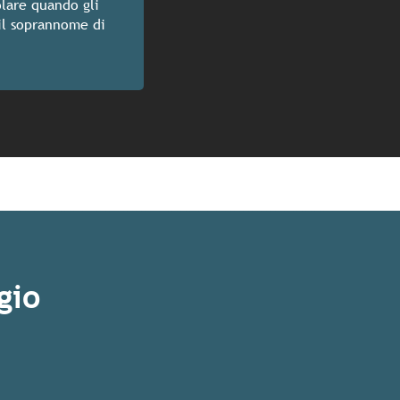
olare quando gli
il soprannome di
gio