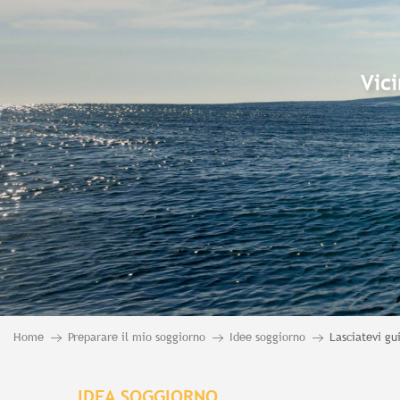
Vic
Home
Preparare il mio soggiorno
Idee soggiorno
Lasciatevi gu
IDEA SOGGIORNO