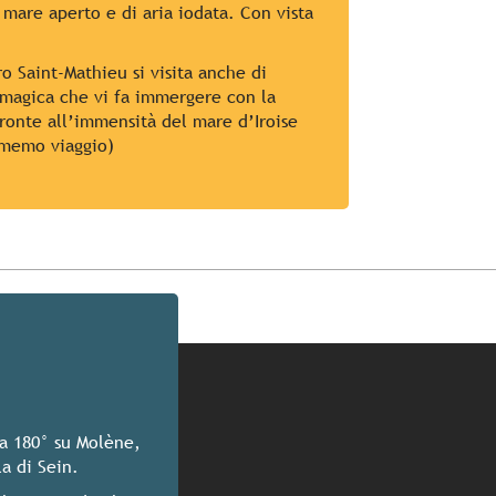
 mare aperto e di aria iodata. Con vista
ro Saint-Mathieu si visita anche di
magica che vi fa immergere con la
 fronte all’immensità del mare d’Iroise
l memo viaggio)
 a 180° su Molène,
la di Sein.