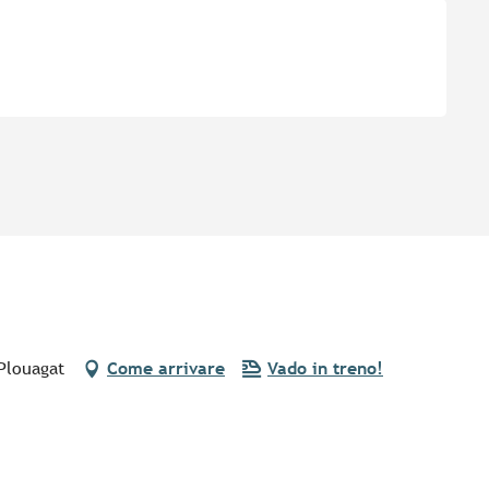
Plouagat
Come arrivare
Vado in treno!