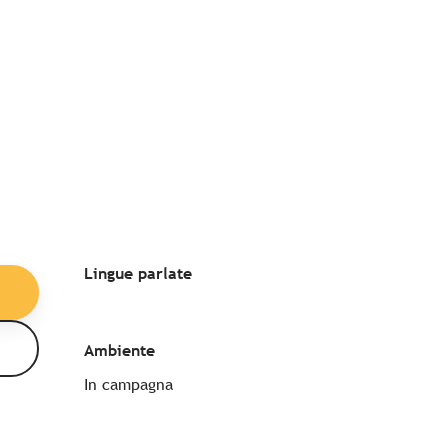
Lingue parlate
Lingue parlate
Ambiente
Ambiente
In campagna