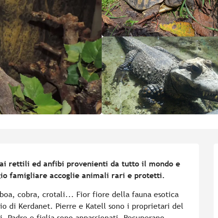
i rettili ed anfibi provenienti da tutto il mondo e 
gio famigliare accoglie animali rari e protetti.
oa, cobra, crotali... Fior fiore della fauna esotica 
io di Kerdanet. Pierre e Katell sono i proprietari del 
ni. Padre e figlia sono appassionati. Recuperano...