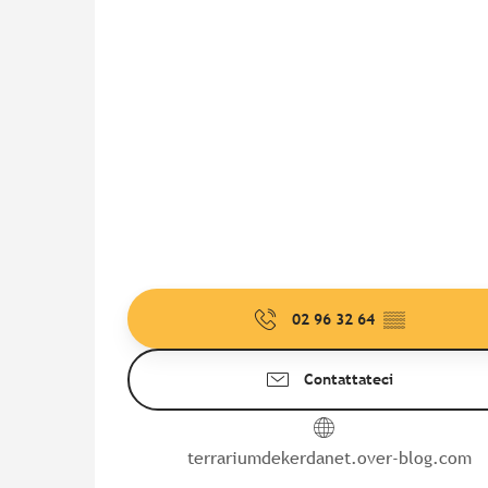
02 96 32 64
▒▒
Contattateci
terrariumdekerdanet.over-blog.com