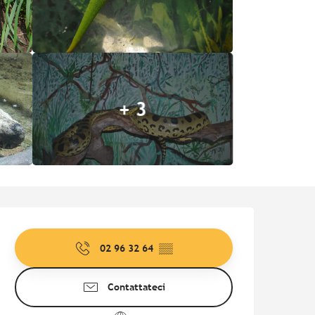
+ 3
Orari e contatti
02 96 32 64
▒▒
Contattateci