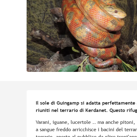
Descrizione
Il sole di Guingamp si adatta perfettamente a
riuniti nel terrario di Kerdanet. Questo rifu
Varani, iguane, lucertole .. ma anche pitoni, b
a sangue freddo arricchisce i bacini del terrar
terrario, aperto al pubblico da oltre trent'an