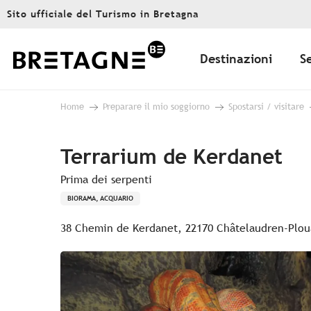
Aller
Sito ufficiale del Turismo in Bretagna
au
contenu
principal
Destinazioni
S
Home
Preparare il mio soggiorno
Spostarsi / visitare
Terrarium de Kerdanet
Prima dei serpenti
BIORAMA, ACQUARIO
38 Chemin de Kerdanet, 22170 Châtelaudren-Plou