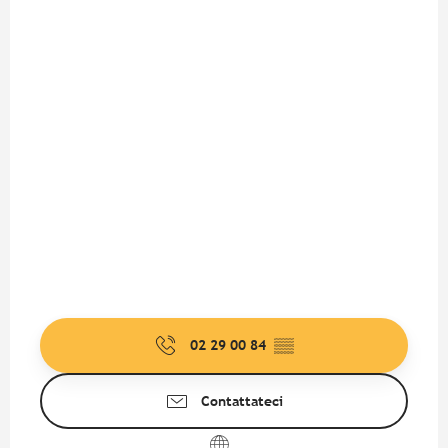
02 29 00 84
▒▒
Contattateci