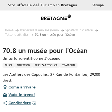
Aller
Sito ufficiale del Turismo in Bretagna
Stampa
au
contenu
principal
Home
Preparare il mio soggiorno
Spostarsi / visitare
Tutte le attività
70.8 un musée pour l'Océan
70.8 un musée pour l'Océan
Un tuffo scientifico nell’oceano
MUSEI
MARITTIMO
SCIENZA E TECNICA
TRASPORTI
Les Ateliers des Capucins, 27 Rue de Pontaniou, 29200
Brest
Come arrivare
Vado in treno!
Ajouter aux favoris
Condividere