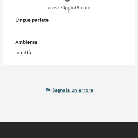
www.70point8.com
Lingue parlate
Lingue parlate
Ambiente
Ambiente
In città
Segnala un errore