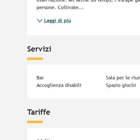
persone. Coltivate...
Leggi di più
Servizi
Bar
Sala per le riu
Accoglienza disabili
Spazio giochi
Tariffe
Tariffe 2026