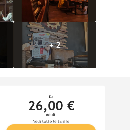
+ 2
Orari e contatti
Da
26,00 €
Adulti
Vedi tutte le tariffe