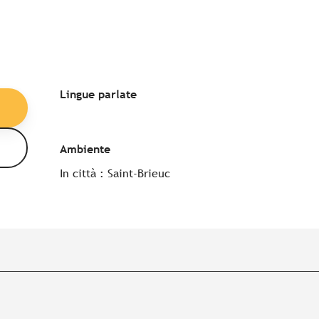
Lingue parlate
Lingue parlate
Ambiente
Ambiente
In città :
Saint-Brieuc