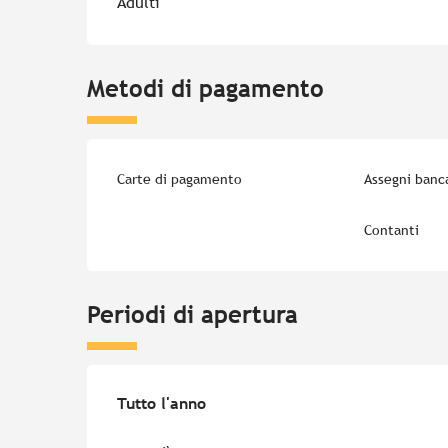
Adulti
Metodi di pagamento
Carte di pagamento
Assegni banca
Contanti
Periodi di apertura
Tutto l'anno
Tutto l'anno