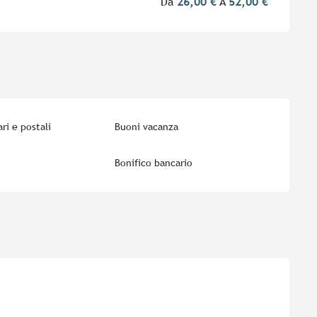
Da
26,00 €
A
52,00 €
ri e postali
Buoni vacanza
Bonifico bancario