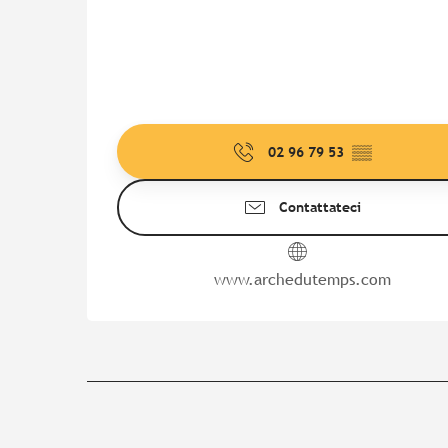
02 96 79 53
▒▒
Contattateci
www.archedutemps.com