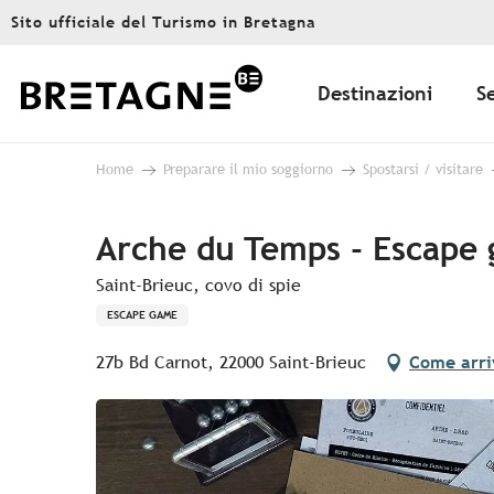
Aller
Sito ufficiale del Turismo in Bretagna
au
contenu
principal
Destinazioni
S
Home
Preparare il mio soggiorno
Spostarsi / visitare
Arche du Temps - Escape
Saint-Brieuc, covo di spie
ESCAPE GAME
27b Bd Carnot, 22000 Saint-Brieuc
Come arri