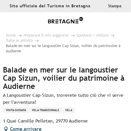
Aller
Sito ufficiale del Turismo in Bretagna
Stampa
au
contenu
principal
Home
Preparare il mio soggiorno
Spostarsi / visitare
Tutte le attività
Balade en mer sur le langoustier Cap Sizun, voilier du patrimoine à
Audierne
Balade en mer sur le langoustier
Cap Sizun, voilier du patrimoine à
Audierne
A Langoustier Cap-Sizun, troverete tutto ciò che vi serve
per l'avventura!
VISITA GUIDATA
VELA TRADIZIONALE
VELA
1 Quai Camille Pelletan, 29770 Audierne
Come arrivare