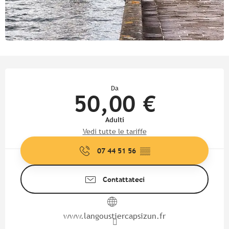
Orari e contatti
Da
50,00 €
Adulti
Vedi tutte le tariffe
07 44 51 56
▒▒
Contattateci
www.langoustiercapsizun.fr