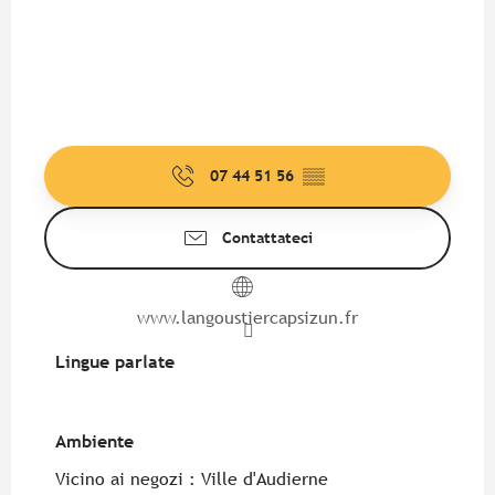
07 44 51 56
▒▒
Contattateci
www.langoustiercapsizun.fr
Lingue parlate
Lingue parlate
Ambiente
Ambiente
Vicino ai negozi :
Ville d'Audierne