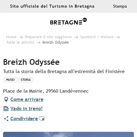
Aller
Sito ufficiale del Turismo in Bretagna
Stampa
au
contenu
principal
Home
Preparare il mio soggiorno
Spostarsi / visitare
Tutte le attività
Breizh Odyssée
Breizh Odyssée
Tutta la storia della Bretagna all'estremità del Finistère
MUSEI
STORIA
Place de la Mairie, 29560 Landévennec
Come arrivare
Vado in treno!
Ajouter aux favoris
Condividere