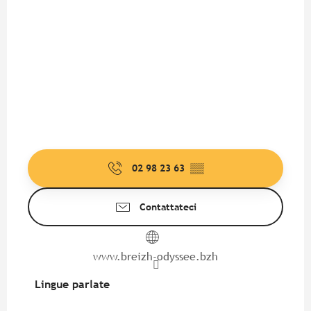
02 98 23 63
▒▒
Contattateci
www.breizh-odyssee.bzh
Lingue parlate
Lingue parlate