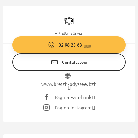
Orari e contatti
Ristorante
+ 7 altri servizi
02 98 23 63
▒▒
Contattateci
www.breizh-odyssee.bzh
Pagina Facebook
Pagina Instagram