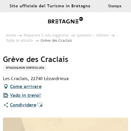
Aller
Sito ufficiale del Turismo in Bretagna
Stampa
au
contenu
principal
Home
Preparare il mio soggiorno
Spostarsi / visitare
Tutte le attività
Grève des Craclais
Grève des Craclais
SPIAGGIA NON SORVEGLIATA
Les Craclais, 22740 Lézardrieux
Come arrivare
Vado in treno!
Ajouter aux favoris
Condividere