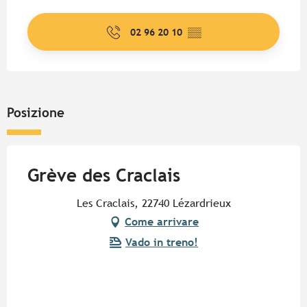
Orari e contatti
02 96 20 10
▒▒
Posizione
Grève des Craclais
Les Craclais, 22740 Lézardrieux
Come arrivare
Vado in treno!