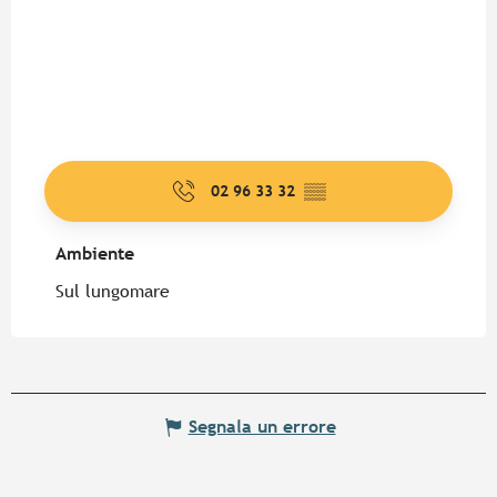
02 96 33 32
▒▒
Ambiente
Ambiente
Sul lungomare
Segnala un errore