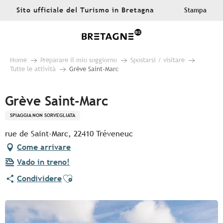
Aller
Sito ufficiale del Turismo in Bretagna
Stampa
au
contenu
principal
Home
Preparare il mio soggiorno
Spostarsi / visitare
Tutte le attività
Grève Saint-Marc
Grève Saint-Marc
SPIAGGIA NON SORVEGLIATA
rue de Saint-Marc, 22410 Tréveneuc
Come arrivare
Vado in treno!
Ajouter aux favoris
Condividere