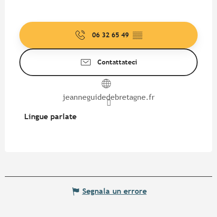
06 32 65 49
▒▒
Contattateci
jeanneguidedebretagne.fr
Lingue parlate
Lingue parlate
Segnala un errore