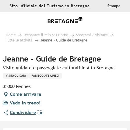
Aller
Sito ufficiale del Turismo in Bretagna
Stampa
au
contenu
principal
Home
Preparare il mio soggiorno
Spostarsi / visitare
Tutte le attività
Jeanne - Guide de Bretagne
Jeanne - Guide de Bretagne
Visite guidate e passeggiate culturali in Alta Bretagna
VISITA GUIDATA
PASSEGGIATE A PIEDI
35000 Rennes
Come arrivare
Vado in treno!
Ajouter aux favoris
Condividere