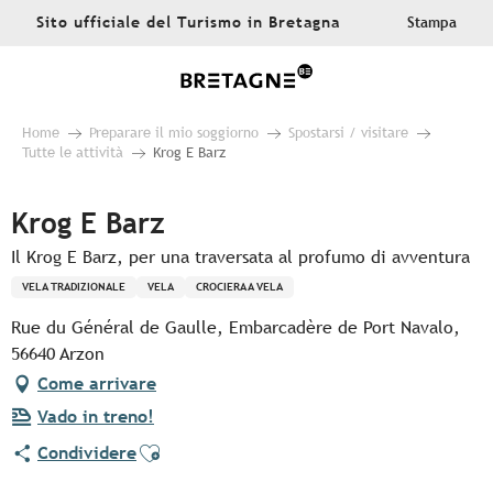
Aller
Sito ufficiale del Turismo in Bretagna
Stampa
au
contenu
principal
Home
Preparare il mio soggiorno
Spostarsi / visitare
Tutte le attività
Krog E Barz
Krog E Barz
Il Krog E Barz, per una traversata al profumo di avventura
VELA TRADIZIONALE
VELA
CROCIERA A VELA
Rue du Général de Gaulle, Embarcadère de Port Navalo,
56640 Arzon
Come arrivare
Vado in treno!
Ajouter aux favoris
Condividere