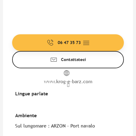
06 47 35 73
▒▒
Contattateci
www.krog-e-barz.com
Lingue parlate
Lingue parlate
Ambiente
Ambiente
Sul lungomare :
ARZON - Port navalo