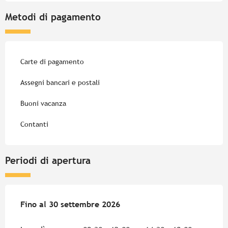
Metodi di pagamento
Carte di pagamento
Assegni bancari e postali
Buoni vacanza
Contanti
Periodi di apertura
Dal
Fino al
4 aprile 2026
30 settembre 2026
al
30 settembre 2026