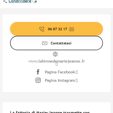
Condividere
Orari e contatti
06 87 32 17
▒▒
Contattateci
www.lafermedemariejeanne.fr
Pagina Facebook
Pagina Instagram
Descrizione
La fattoria di Marie-Jeanne trasmette con 