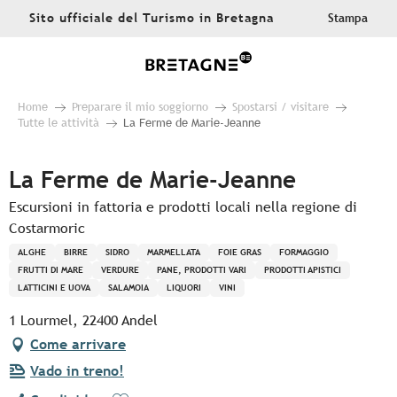
Aller
Sito ufficiale del Turismo in Bretagna
Stampa
au
contenu
principal
Home
Preparare il mio soggiorno
Spostarsi / visitare
Tutte le attività
La Ferme de Marie-Jeanne
La Ferme de Marie-Jeanne
Escursioni in fattoria e prodotti locali nella regione di
Costarmoric
ALGHE
BIRRE
SIDRO
MARMELLATA
FOIE GRAS
FORMAGGIO
FRUTTI DI MARE
VERDURE
PANE, PRODOTTI VARI
PRODOTTI APISTICI
LATTICINI E UOVA
SALAMOIA
LIQUORI
VINI
1 Lourmel, 22400 Andel
Come arrivare
Vado in treno!
Ajouter aux favoris