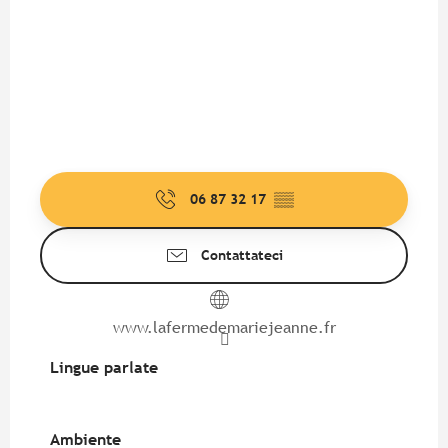
06 87 32 17
▒▒
Contattateci
www.lafermedemariejeanne.fr
Lingue parlate
Lingue parlate
Ambiente
Ambiente