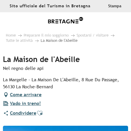
Aller
Sito ufficiale del Turismo in Bretagna
Stampa
au
contenu
principal
Home
Preparare il mio soggiorno
Spostarsi / visitare
Tutte le attività
La Maison de l'Abeille
La Maison de l'Abeille
Nel regno delle api
La Margelle - La Maison De L'Abeille, 8 Rue Du Passage,
56130 La Roche-Bernard
Come arrivare
Vado in treno!
Ajouter aux favoris
Condividere