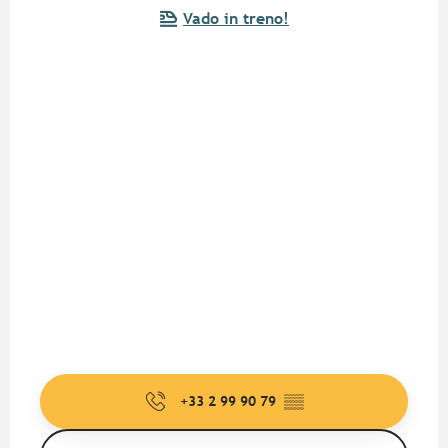
Vado in treno!
+33 2 99 90 79
▒▒