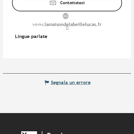
Contattateci
www.lamaisondelabeillelucas.fr
Lingue parlate
Lingue parlate
Segnala un errore