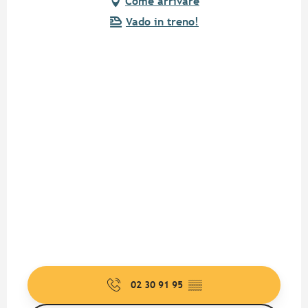
Come arrivare
Vado in treno!
02 30 91 95
▒▒