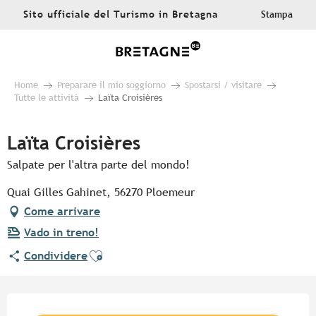
Aller
Sito ufficiale del Turismo in Bretagna
Stampa
au
contenu
principal
Home
Preparare il mio soggiorno
Spostarsi / visitare
Tutte le attività
Laïta Croisières
Laïta Croisières
Salpate per l'altra parte del mondo!
Quai Gilles Gahinet, 56270 Ploemeur
Come arrivare
Vado in treno!
Ajouter aux favoris
Condividere
Orari e contatti