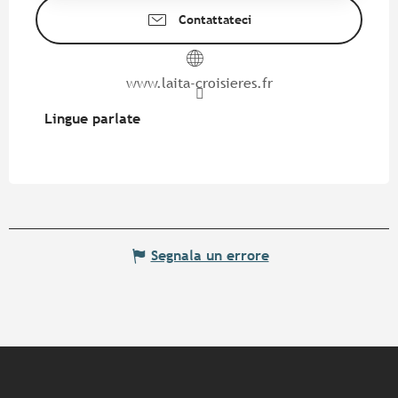
Contattateci
www.laita-croisieres.fr
Lingue parlate
Lingue parlate
Segnala un errore