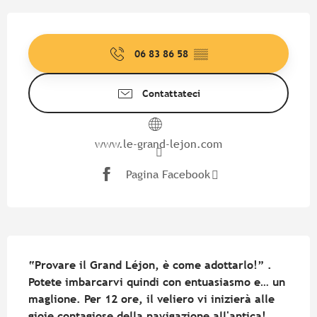
Orari e contatti
06 83 86 58
▒▒
Contattateci
www.le-grand-lejon.com
Pagina Facebook
Descrizione
“Provare il Grand Léjon, è come adottarlo!” . 
Potete imbarcarvi quindi con entuasiasmo e… un 
maglione. Per 12 ore, il veliero vi inizierà alle 
gioie contagiose della navigazione all'antica!