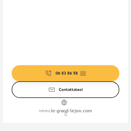
06 83 86 58
▒▒
Contattateci
www.le-grand-lejon.com