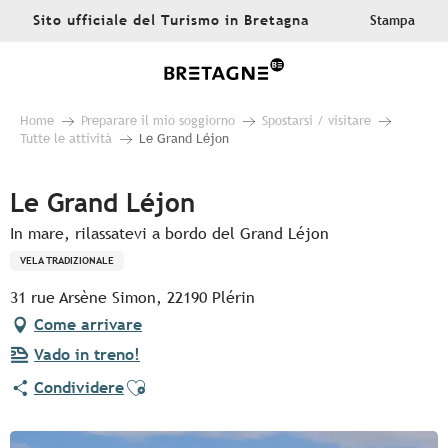
Aller
Sito ufficiale del Turismo in Bretagna
Stampa
au
contenu
principal
Home
Preparare il mio soggiorno
Spostarsi / visitare
Tutte le attività
Le Grand Léjon
Le Grand Léjon
In mare, rilassatevi a bordo del Grand Léjon
VELA TRADIZIONALE
31 rue Arsène Simon, 22190 Plérin
Come arrivare
Vado in treno!
Ajouter aux favoris
Condividere