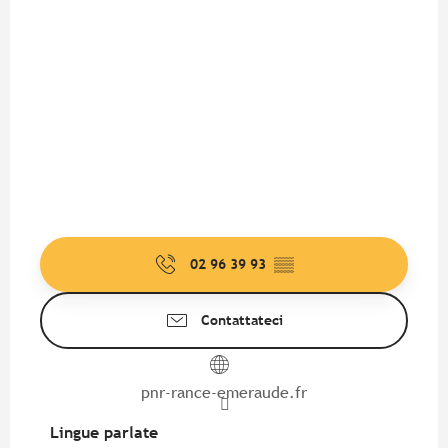
02 96 39 93
▒▒
Contattateci
pnr-rance-emeraude.fr
Lingue parlate
Lingue parlate