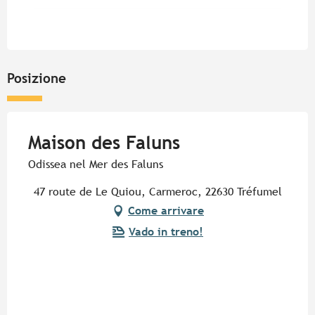
Dal
1 giugno 2026
al
30 giugno 2026
Dal
1 settembre 2026
al
18 ottobre 2026
Posizione
Dal
19 ottobre 2026
al
1 novembre 2026
Maison des Faluns
Dal
7 novembre 2026
al
11 novembre 2026
Odissea nel Mer des Faluns
47 route de Le Quiou, Carmeroc, 22630 Tréfumel
Come arrivare
Vado in treno!