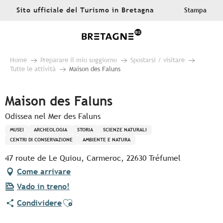
Aller
Sito ufficiale del Turismo in Bretagna
Stampa
au
contenu
principal
Home
Preparare il mio soggiorno
Spostarsi / visitare
Tutte le attività
Maison des Faluns
Maison des Faluns
Odissea nel Mer des Faluns
MUSEI
ARCHEOLOGIA
STORIA
SCIENZE NATURALI
CENTRI DI CONSERVAZIONE
AMBIENTE E NATURA
47 route de Le Quiou, Carmeroc, 22630 Tréfumel
Come arrivare
Vado in treno!
Ajouter aux favoris
Condividere