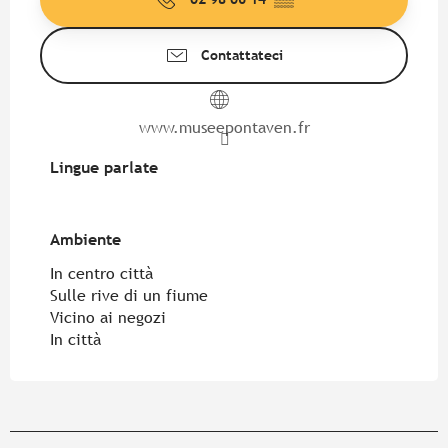
Contattateci
www.museepontaven.fr
Lingue parlate
Lingue parlate
Ambiente
Ambiente
In centro città
Sulle rive di un fiume
Vicino ai negozi
In città