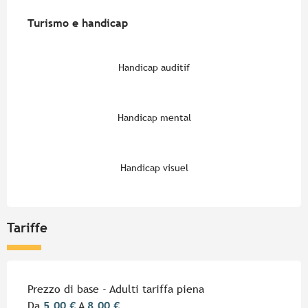
Turismo e handicap
Turismo e handicap
Handicap auditif
Handicap mental
Handicap visuel
Tariffe
Tariffe 2026
Prezzo di base - Adulti tariffa piena
Da
5,00 €
A
8,00 €