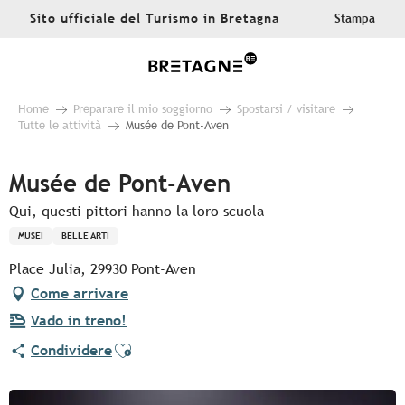
Aller
Sito ufficiale del Turismo in Bretagna
Stampa
au
contenu
principal
Home
Preparare il mio soggiorno
Spostarsi / visitare
Tutte le attività
Musée de Pont-Aven
Musée de Pont-Aven
Qui, questi pittori hanno la loro scuola
MUSEI
BELLE ARTI
Place Julia, 29930 Pont-Aven
Come arrivare
Vado in treno!
Ajouter aux favoris
Condividere