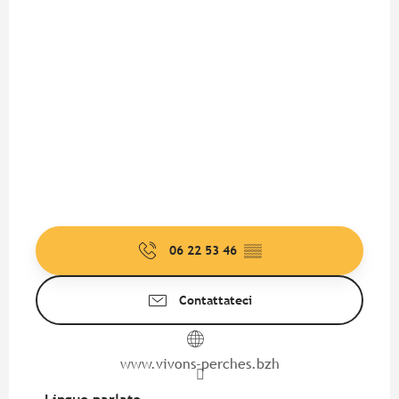
06 22 53 46
▒▒
Contattateci
www.vivons-perches.bzh