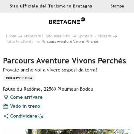
Aller
Sito ufficiale del Turismo in Bretagna
Stampa
au
contenu
principal
Home
Preparare il mio soggiorno
Spostarsi / visitare
Tutte le attività
Parcours Aventure Vivons Perchés
Parcours Aventure Vivons Perchés
Provate anche voi a vivere sospesi da terra!
PARCO AVVENTURA
Route du Radôme, 22560 Pleumeur-Bodou
Come arrivare
Vado in treno!
Ajouter aux favoris
Condividere