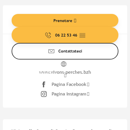
Orari e contatti
Prenotare
06 22 53 46
▒▒
Contattateci
www.vivons-perches.bzh
Pagina Facebook
Pagina Instagram
Descrizione