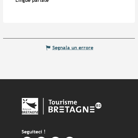
Lingue parlate
Lingue parlate
Segnala un errore
Seguiteci !