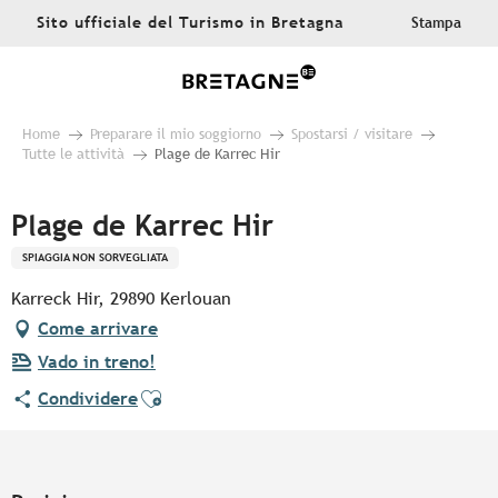
Aller
Sito ufficiale del Turismo in Bretagna
Stampa
au
contenu
principal
Home
Preparare il mio soggiorno
Spostarsi / visitare
Tutte le attività
Plage de Karrec Hir
Plage de Karrec Hir
SPIAGGIA NON SORVEGLIATA
Karreck Hir, 29890 Kerlouan
Come arrivare
Vado in treno!
Ajouter aux favoris
Condividere