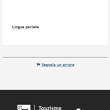
Lingue parlate
Lingue parlate
Segnala un errore