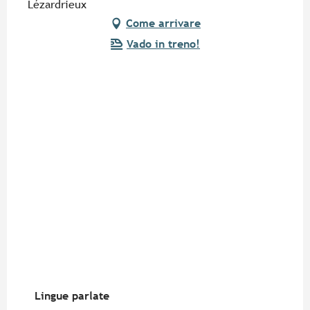
Lézardrieux
Come arrivare
Vado in treno!
Lingue parlate
Lingue parlate