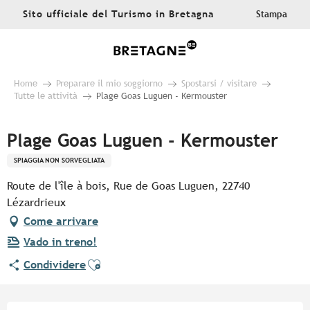
Aller
Sito ufficiale del Turismo in Bretagna
Stampa
au
contenu
principal
Home
Preparare il mio soggiorno
Spostarsi / visitare
Tutte le attività
Plage Goas Luguen - Kermouster
Plage Goas Luguen - Kermouster
SPIAGGIA NON SORVEGLIATA
Route de l'île à bois, Rue de Goas Luguen, 22740
Lézardrieux
Come arrivare
Vado in treno!
Ajouter aux favoris
Condividere