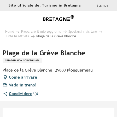
Aller
Sito ufficiale del Turismo in Bretagna
Stampa
au
contenu
principal
Home
Preparare il mio soggiorno
Spostarsi / visitare
Tutte le attività
Plage de la Grève Blanche
Plage de la Grève Blanche
SPIAGGIA NON SORVEGLIATA
Plage de la Grève Blanche, 29880 Plouguerneau
Come arrivare
Vado in treno!
Ajouter aux favoris
Condividere
Orari e contatti