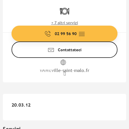
Orari e contatti
Ristorante
+ 7 altri servizi
02 99 56 90
▒▒
Contattateci
www.ville-saint-malo.fr
20.03.12
20.03.12