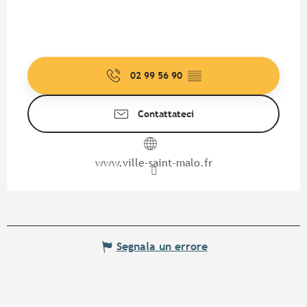
02 99 56 90
▒▒
Contattateci
www.ville-saint-malo.fr
Segnala un errore