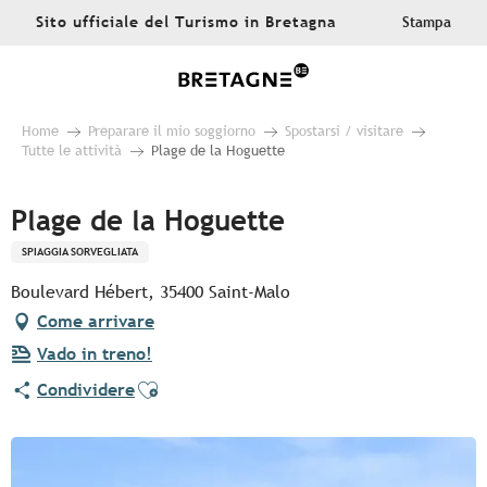
Aller
Sito ufficiale del Turismo in Bretagna
Stampa
au
contenu
principal
Home
Preparare il mio soggiorno
Spostarsi / visitare
Tutte le attività
Plage de la Hoguette
Plage de la Hoguette
SPIAGGIA SORVEGLIATA
Boulevard Hébert, 35400 Saint-Malo
Come arrivare
Vado in treno!
Ajouter aux favoris
Condividere