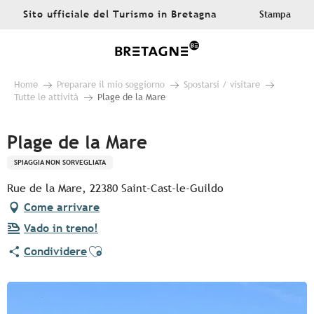
Aller
Sito ufficiale del Turismo in Bretagna
Stampa
au
contenu
principal
Home
Preparare il mio soggiorno
Spostarsi / visitare
Tutte le attività
Plage de la Mare
Plage de la Mare
SPIAGGIA NON SORVEGLIATA
Rue de la Mare, 22380 Saint-Cast-le-Guildo
Come arrivare
Vado in treno!
Ajouter aux favoris
Condividere