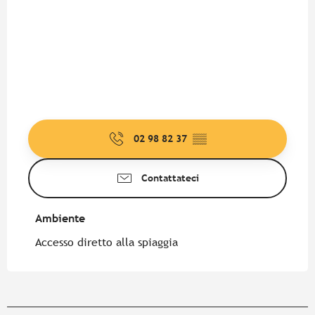
02 98 82 37
▒▒
Contattateci
Ambiente
Ambiente
Accesso diretto alla spiaggia