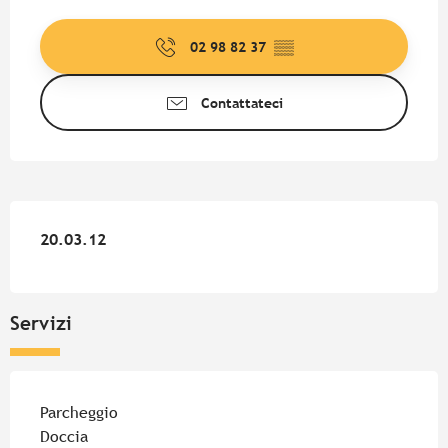
Orari e contatti
02 98 82 37
▒▒
Contattateci
20.03.12
20.03.12
Servizi
Parcheggio
Doccia