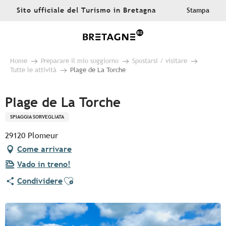
Aller
Sito ufficiale del Turismo in Bretagna
Stampa
au
contenu
principal
Home
Preparare il mio soggiorno
Spostarsi / visitare
Tutte le attività
Plage de La Torche
Plage de La Torche
SPIAGGIA SORVEGLIATA
29120 Plomeur
Come arrivare
Vado in treno!
Ajouter aux favoris
Condividere