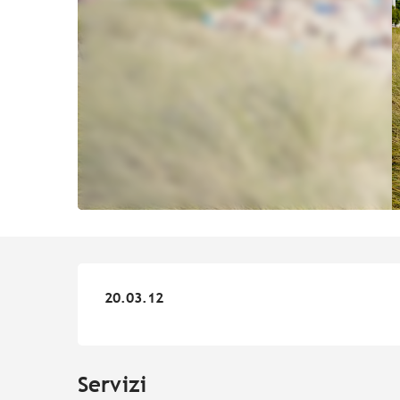
20.03.12
20.03.12
Servizi