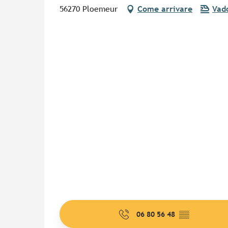
56270 Ploemeur
Come arrivare
Vado
06 80 56 48
▒▒