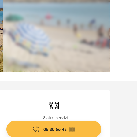
Orari e contatti
Ristorante
+ 8 altri servizi
06 80 56 48
▒▒