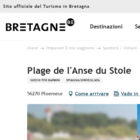
Aller
Sito ufficiale del Turismo in Bretagna
au
contenu
principal
Destinazioni
S
Home
Preparare il mio soggiorno
Spostarsi / visitare
Plage de l'Anse du Stole
GIOCHI PER BAMBINI
SPIAGGIA SORVEGLIATA
56270 Ploemeur
Come arrivare
Vado in 